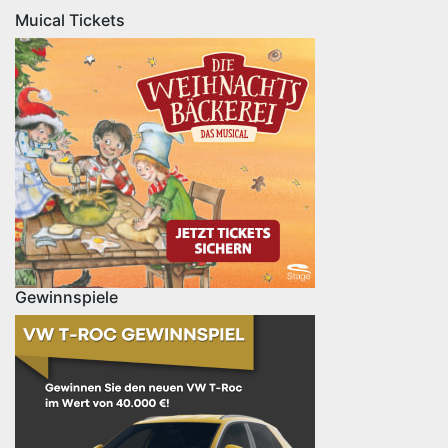
Muical Tickets
Gewinnspiele