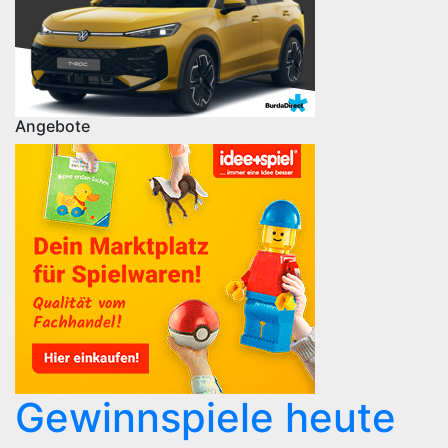
Angebote
Gewinnspiele heute