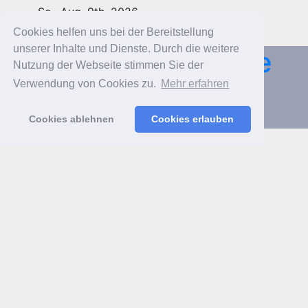
Zum
So.. Aug. 9th, 2026
Inhalt
Cookies helfen uns bei der Bereitstellung
springen
unserer Inhalte und Dienste. Durch die weitere
Gewinnspiele heute
Nutzung der Webseite stimmen Sie der
Verwendung von Cookies zu.
Mehr erfahren
Gewinnspiele kostenlos und seriös
Cookies ablehnen
Cookies erlauben