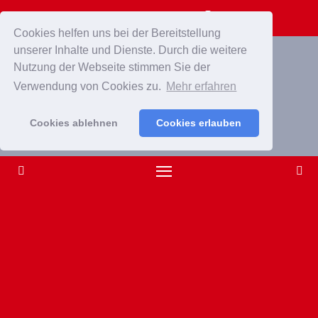
Zum
Do.. Aug. 6th, 2026
Inhalt
Cookies helfen uns bei der Bereitstellung
unserer Inhalte und Dienste. Durch die weitere
springen
Gewinnspiele heute
Nutzung der Webseite stimmen Sie der
Verwendung von Cookies zu.
Mehr erfahren
Gewinnspiele kostenlos und seriös
Cookies ablehnen
Cookies erlauben