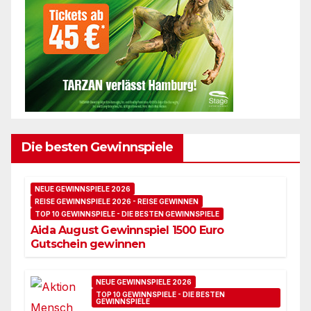
Die besten Gewinnspiele
NEUE GEWINNSPIELE 2026
REISE GEWINNSPIELE 2026 - REISE GEWINNEN
TOP 10 GEWINNSPIELE - DIE BESTEN GEWINNSPIELE
Aida August Gewinnspiel 1500 Euro
Gutschein gewinnen
NEUE GEWINNSPIELE 2026
TOP 10 GEWINNSPIELE - DIE BESTEN
GEWINNSPIELE