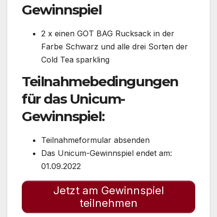
Gewinnspiel
2 x einen GOT BAG Rucksack in der
Farbe Schwarz und alle drei Sorten der
Cold Tea sparkling
Teilnahmebedingungen
für das Unicum-
Gewinnspiel:
Teilnahmeformular absenden
Das Unicum-Gewinnspiel endet am:
01.09.2022
Jetzt am Gewinnspiel
teilnehmen