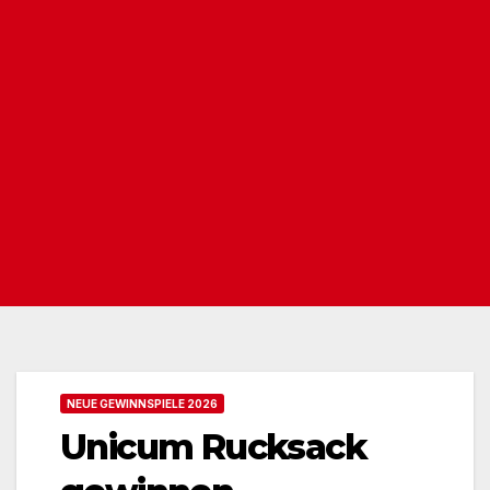
NEUE GEWINNSPIELE 2026
Unicum Rucksack