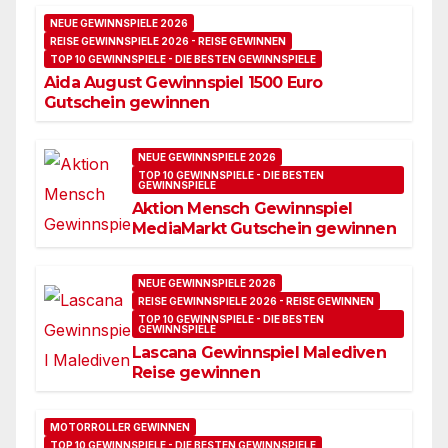
NEUE GEWINNSPIELE 2026
REISE GEWINNSPIELE 2026 - REISE GEWINNEN
TOP 10 GEWINNSPIELE - DIE BESTEN GEWINNSPIELE
Aida August Gewinnspiel 1500 Euro
Gutschein gewinnen
NEUE GEWINNSPIELE 2026
TOP 10 GEWINNSPIELE - DIE BESTEN
GEWINNSPIELE
Aktion Mensch Gewinnspiel
MediaMarkt Gutschein gewinnen
NEUE GEWINNSPIELE 2026
REISE GEWINNSPIELE 2026 - REISE GEWINNEN
TOP 10 GEWINNSPIELE - DIE BESTEN
GEWINNSPIELE
Lascana Gewinnspiel Malediven
Reise gewinnen
MOTORROLLER GEWINNEN
TOP 10 GEWINNSPIELE - DIE BESTEN GEWINNSPIELE