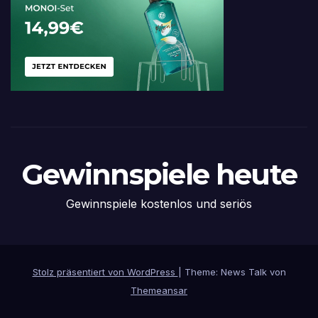
Gewinnspiele heute
Gewinnspiele kostenlos und seriös
Stolz präsentiert von WordPress
|
Theme: News Talk von
Themeansar