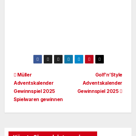
Beitragsnavigation
Müller
Golf’n’Style
Adventskalender
Adventskalender
Gewinnspiel 2025
Gewinnspiel 2025
Spielwaren gewinnen