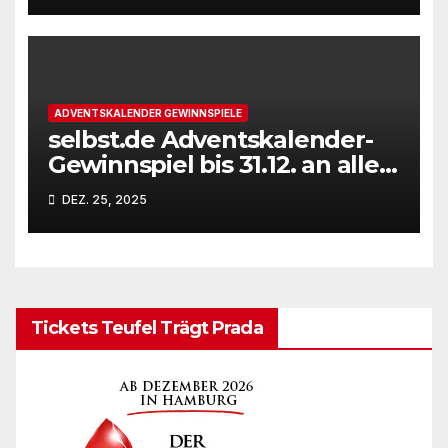
ADVENTSKALENDER GEWINNSPIELE
selbst.de Adventskalender-
Gewinnspiel bis 31.12. an allen
Gewinnspielen teilnehmen
DEZ. 25, 2025
Tickets Teufel Trägt Prada