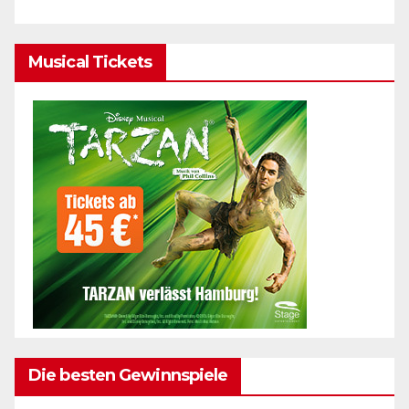
Musical Tickets
Die besten Gewinnspiele