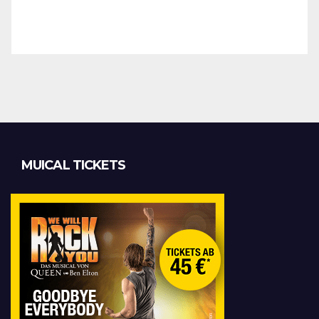
MUICAL TICKETS