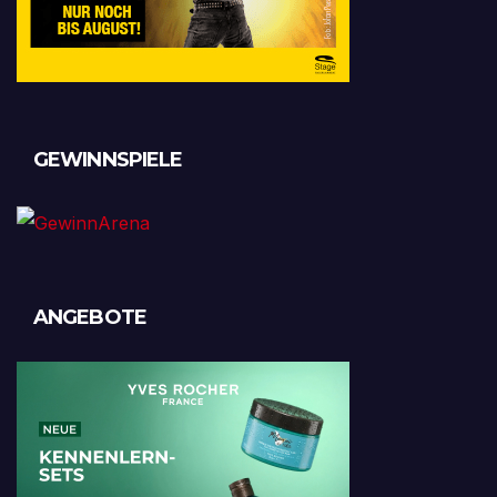
GEWINNSPIELE
ANGEBOTE