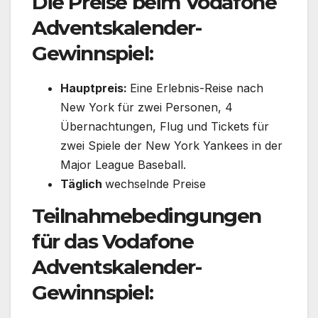
Die Preise beim Vodafone
Adventskalender-
Gewinnspiel:
Hauptpreis:
Eine Erlebnis-Reise nach
New York für zwei Personen, 4
Übernachtungen, Flug und Tickets für
zwei Spiele der New York Yankees in der
Major League Baseball.
Täglich
wechselnde Preise
Teilnahmebedingungen
für das Vodafone
Adventskalender-
Gewinnspiel: