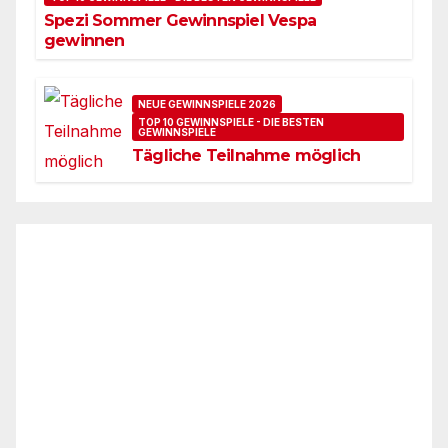
Spezi Sommer Gewinnspiel Vespa
gewinnen
NEUE GEWINNSPIELE 2026
TOP 10 GEWINNSPIELE - DIE BESTEN
GEWINNSPIELE
Tägliche Teilnahme möglich