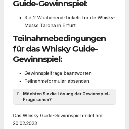
Guide-Gewinnspiel:
3 x 2 Wochenend-Tickets für die Whisky-
Messe Tarona in Erfurt
Teilnahmebedingungen
für das Whisky Guide-
Gewinnspiel:
Gewinnspielfrage beantworten
Teilnahmeformular absenden
Möchten Sie die Lösung der Gewinnspiel-
Frage sehen?
Das Whisky Guide-Gewinnspiel endet am:
20.02.2023