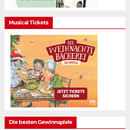
Musical Tickets
Die besten Gewinnspiele