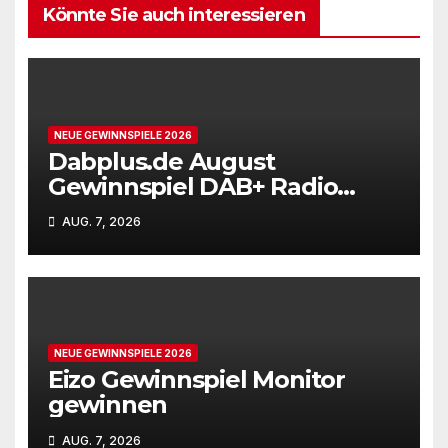
Könnte Sie auch interessieren
NEUE GEWINNSPIELE 2026
Dabplus.de August
Gewinnspiel DAB+ Radio
gewinnen
AUG. 7, 2026
NEUE GEWINNSPIELE 2026
Eizo Gewinnspiel Monitor
gewinnen
AUG. 7, 2026