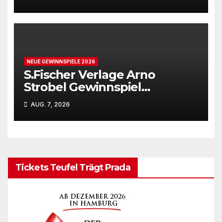
NEUE GEWINNSPIELE 2026
S.Fischer Verlage Arno
Strobel Gewinnspiel
monatlich gewinnen
AUG. 7, 2026
Tickets Teufel Trägt Prada