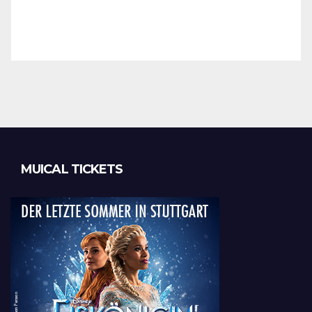
MUICAL TICKETS