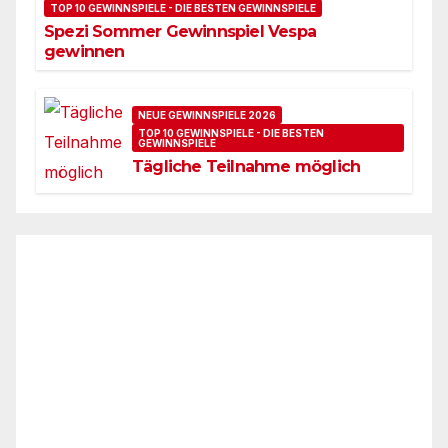
TOP 10 GEWINNSPIELE - DIE BESTEN GEWINNSPIELE
Spezi Sommer Gewinnspiel Vespa
gewinnen
NEUE GEWINNSPIELE 2026
TOP 10 GEWINNSPIELE - DIE BESTEN
GEWINNSPIELE
Tägliche Teilnahme möglich