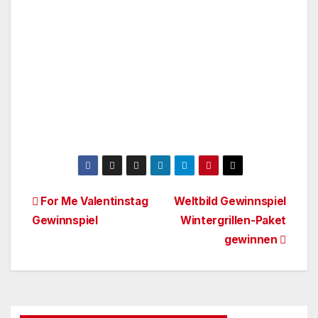
Beitragsnavigation
For Me Valentinstag
Weltbild Gewinnspiel
Gewinnspiel
Wintergrillen-Paket
gewinnen