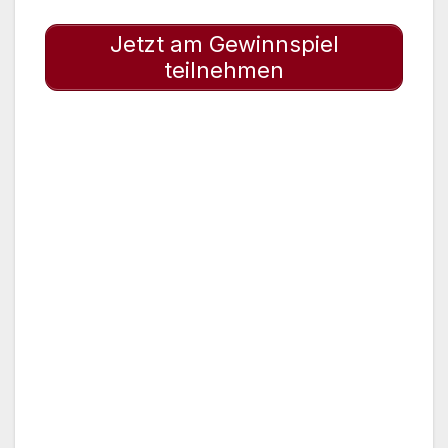
Jetzt am Gewinnspiel
teilnehmen