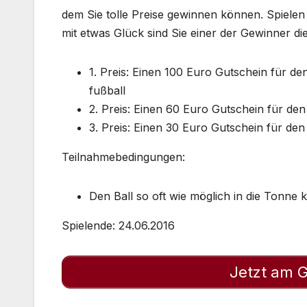
dem Sie tolle Preise gewinnen können. Spielen S
mit etwas Glück sind Sie einer der Gewinner die
1. Preis: Einen 100 Euro Gutschein für 
fußball
2. Preis: Einen 60 Euro Gutschein für d
3. Preis: Einen 30 Euro Gutschein für d
Teilnahmebedingungen:
Den Ball so oft wie möglich in die Tonne 
Spielende: 24.06.2016
Jetzt am 