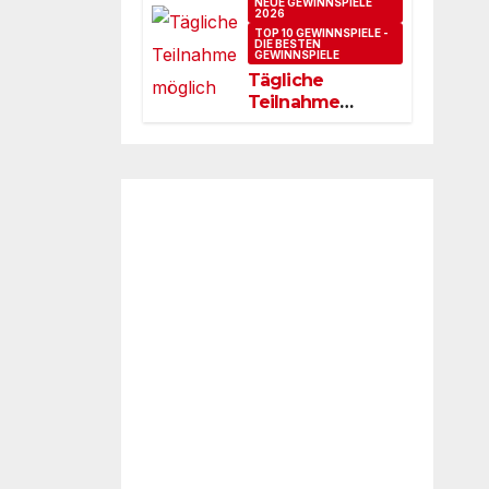
NEUE GEWINNSPIELE
2026
TOP 10 GEWINNSPIELE -
DIE BESTEN
GEWINNSPIELE
Tägliche
Teilnahme
möglich