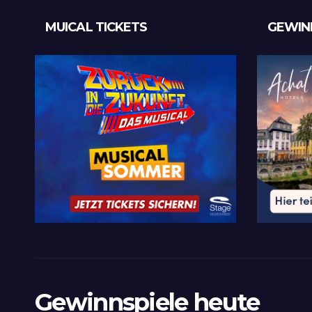
MUICAL TICKETS
GEWIN
Gewinnspiele heute