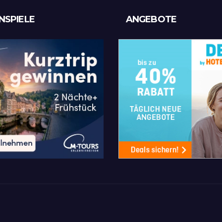
NSPIELE
ANGEBOTE