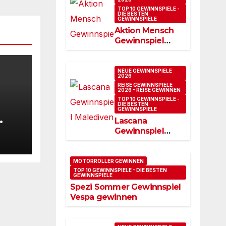
TOP 10 GEWINNSPIELE -
DIE BESTEN
GEWINNSPIELE
Aktion Mensch
Gewinnspiel
MediaMarkt
Gutschein
gewinnen
NEUE GEWINNSPIELE
2026
REISE GEWINNSPIELE
2026 - REISE GEWINNEN
TOP 10 GEWINNSPIELE -
DIE BESTEN
GEWINNSPIELE
Lascana
Gewinnspiel
Malediven Reise
gewinnen
MOTORROLLER GEWINNEN
TOP 10 GEWINNSPIELE - DIE BESTEN
GEWINNSPIELE
Spezi Sommer Gewinnspiel
Vespa gewinnen