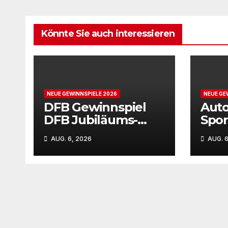
Könnte Sie auch interessieren
NEUE GEWINNSPIELE 2026
NEUE GE
DFB Gewinnspiel
Auto
DFB Jubiläums-
Spor
Trikot gewinnen
Jahr
AUG. 6, 2026
AUG. 6