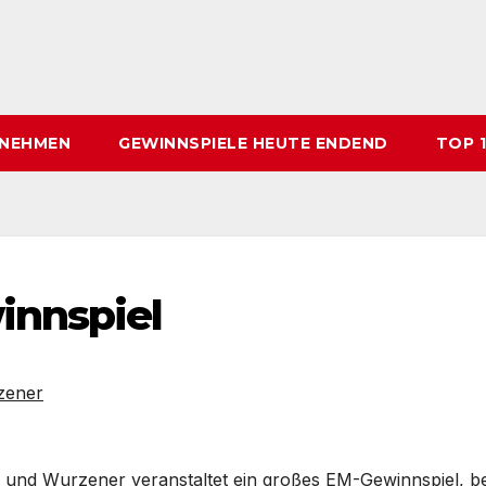
LNEHMEN
GEWINNSPIELE HEUTE ENDEND
TOP 
innspiel
zener
r und Wurzener veranstaltet ein großes EM-Gewinnspiel, be