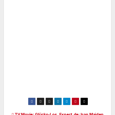
TV Movie: Glücks-Los
Expert.de: Iron Maiden