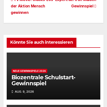
Beitragsnavigation
der Aktion Mensch
Gewinnspiel
gewinnen
Könnte Sie auch interessieren
NEUE GEWINNSPIELE 2026
Biozentrale Schulstart-
Gewinnspiel
AUG. 9, 2026