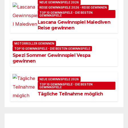
NEUE GEWINNSPIELE 2026
REISE GEWINNSPIELE 2026 - REISE GEWINNEN
TOP 10 GEWINNSPIELE - DIE BESTEN
GEWINNSPIELE
Lascana Gewinnspiel Malediven
Reise gewinnen
MOTORROLLER GEWINNEN
TOP 10 GEWINNSPIELE - DIE BESTEN GEWINNSPIELE
Spezi Sommer Gewinnspiel Vespa
gewinnen
NEUE GEWINNSPIELE 2026
TOP 10 GEWINNSPIELE - DIE BESTEN
GEWINNSPIELE
Tägliche Teilnahme möglich