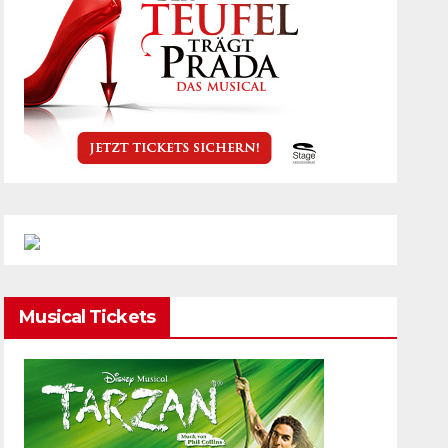
Musical Tickets