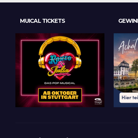
MUICAL TICKETS
GEWIN