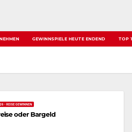
LNEHMEN
GEWINNSPIELE HEUTE ENDEND
TOP 
26 - REISE GEWINNEN
eise oder Bargeld