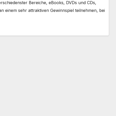
erschiedenster Bereiche, eBooks, DVDs und CDs,
an einem sehr attraktiven Gewinnspiel teilnehmen, bei