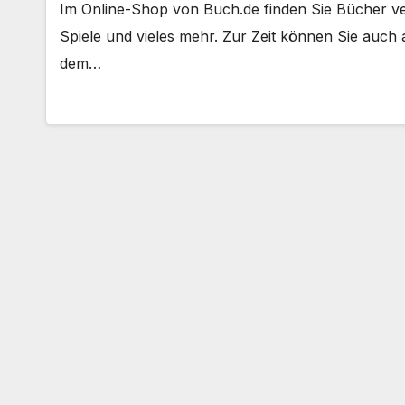
Im Online-Shop von Buch.de finden Sie Bücher v
Spiele und vieles mehr. Zur Zeit können Sie auch 
dem…