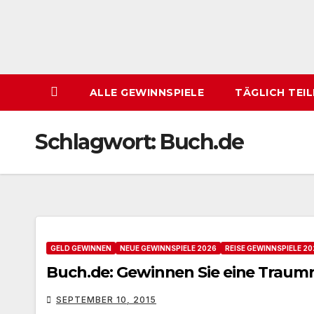
ALLE GEWINNSPIELE
TÄGLICH TEI
Schlagwort:
Buch.de
GELD GEWINNEN
NEUE GEWINNSPIELE 2026
REISE GEWINNSPIELE 20
Buch.de: Gewinnen Sie eine Traumr
SEPTEMBER 10, 2015