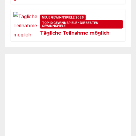
NEUE GEWINNSPIELE 2026
TOP 10 GEWINNSPIELE - DIE BESTEN
GEWINNSPIELE
Tägliche Teilnahme möglich