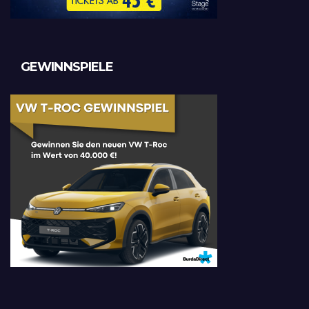
GEWINNSPIELE