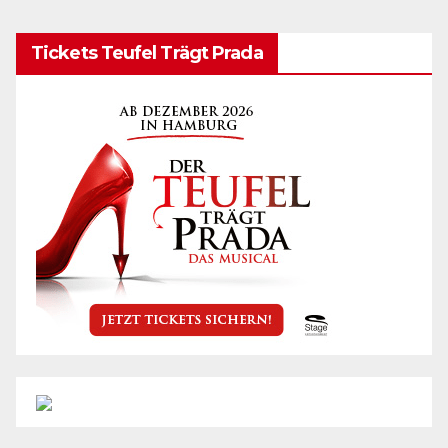
Tickets Teufel Trägt Prada