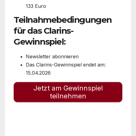
133 Euro
Teilnahmebedingungen
für das Clarins-
Gewinnspiel:
Newsletter abonnieren
Das Clarins-Gewinnspiel endet am:
15.04.2026
Jetzt am Gewinnspiel
teilnehmen