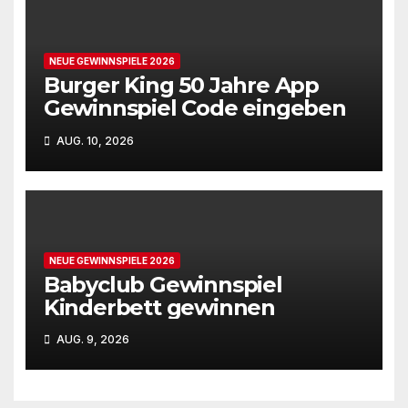
NEUE GEWINNSPIELE 2026
Burger King 50 Jahre App
Gewinnspiel Code eingeben
AUG. 10, 2026
NEUE GEWINNSPIELE 2026
Babyclub Gewinnspiel
Kinderbett gewinnen
AUG. 9, 2026