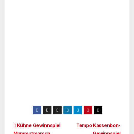
Beitragsnavigation
Kühne Gewinnspiel
Tempo Kassenbon-
Mammutmarsch
Gewinnspiel