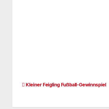
Beitragsnavigation
Kleiner Feigling Fußball-Gewinnspiel