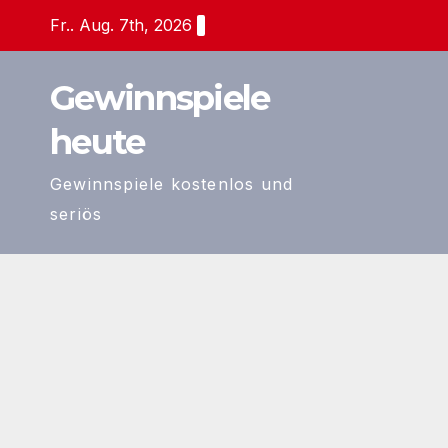
Zum
Fr.. Aug. 7th, 2026
Inhalt
springen
Gewinnspiele
heute
Gewinnspiele kostenlos und
seriös