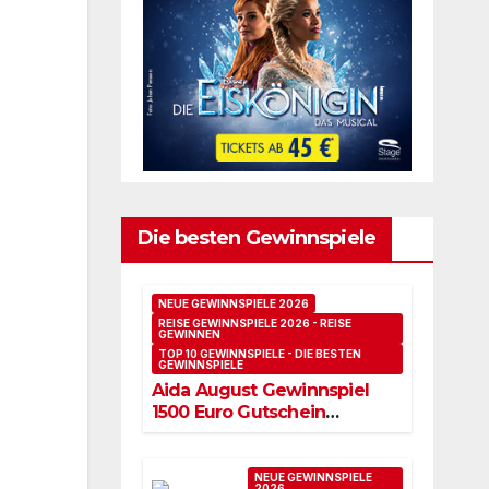
Die besten Gewinnspiele
NEUE GEWINNSPIELE 2026
REISE GEWINNSPIELE 2026 - REISE
GEWINNEN
TOP 10 GEWINNSPIELE - DIE BESTEN
GEWINNSPIELE
Aida August Gewinnspiel
1500 Euro Gutschein
gewinnen
NEUE GEWINNSPIELE
2026