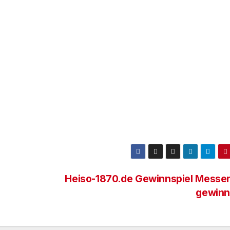
Heiso-1870.de Gewinnspiel Messer
gewin