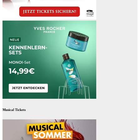
Musical Tickets