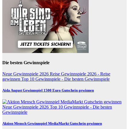
Die besten Gewinnspiele
Neue Gewinnspiele 2026
Reise Gewinnspiele 2026 - Reise
gewinnen
Top 10 Gewinnspiele - Die besten Gewinnspiele
Aida August Gewinnspiel 1500 Euro Gutschein gewinnen
Neue Gewinnspiele 2026
Top 10 Gewinnspiele - Die besten
Gewinnspiele
Aktion Mensch Gewinnspiel MediaMarkt Gutschein gewinnen