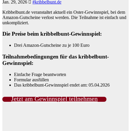
Jan. 29, 2026
#kribbelbunt.de
Kribbelbunt.de veranstaltet aktuell ein Oster-Gewinnspiel, bei dem
Amazon-Gutscheine verlost werden. Die Teilnahme ist einfach und
unkompliziert.
Die Preise beim kribbelbunt-Gewinnspiel:
Drei Amazon-Gutscheine zu je 100 Euro
Teilnahmebedingungen für das kribbelbunt-
Gewinnspiel:
Einfache Frage beantworten
Formular ausfüllen
Das kribbelbunt-Gewinnspiel endet am: 05.04.2026
Jetzt am Gewinnspiel teilnehmen