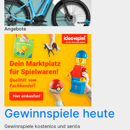
Angebote
Gewinnspiele heute
Gewinnspiele kostenlos und seriös