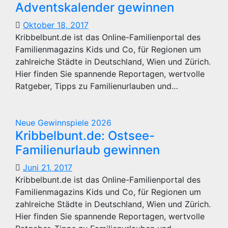
Adventskalender gewinnen
Oktober 18, 2017
Kribbelbunt.de ist das Online-Familienportal des
Familienmagazins Kids und Co, für Regionen um
zahlreiche Städte in Deutschland, Wien und Zürich.
Hier finden Sie spannende Reportagen, wertvolle
Ratgeber, Tipps zu Familienurlauben und…
Neue Gewinnspiele 2026
Kribbelbunt.de: Ostsee-
Familienurlaub gewinnen
Juni 21, 2017
Kribbelbunt.de ist das Online-Familienportal des
Familienmagazins Kids und Co, für Regionen um
zahlreiche Städte in Deutschland, Wien und Zürich.
Hier finden Sie spannende Reportagen, wertvolle