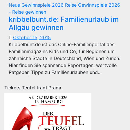
Neue Gewinnspiele 2026
Reise Gewinnspiele 2026
- Reise gewinnen
kribbelbunt.de: Familienurlaub im
Allgäu gewinnen
Oktober 15, 2015
Kribbelbunt.de ist das Online-Familienportal des
Familienmagazins Kids und Co, für Regionen um
zahlreiche Städte in Deutschland, Wien und Zürich.
Hier finden Sie spannende Reportagen, wertvolle
Ratgeber, Tipps zu Familienurlauben und…
Tickets Teufel trägt Prada