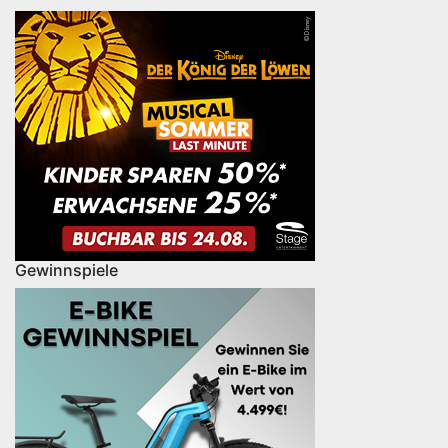
Gewinnspiele