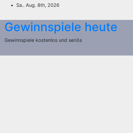
Zum
Sa.. Aug. 8th, 2026
Inhalt
springen
Gewinnspiele heute
Gewinnspiele kostenlos und seriös