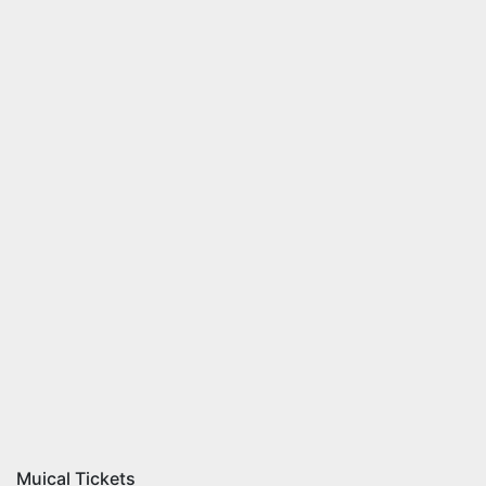
Muical Tickets