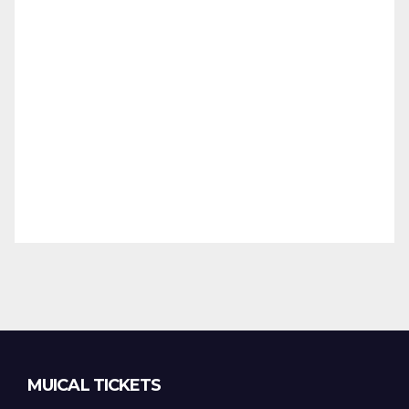
MUICAL TICKETS