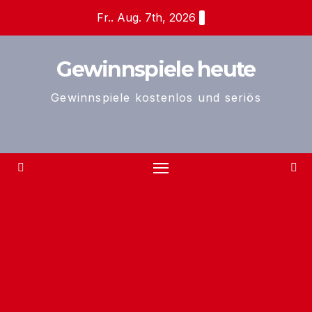
Zum
Fr.. Aug. 7th, 2026
Inhalt
springen
Gewinnspiele heute
Gewinnspiele kostenlos und seriös