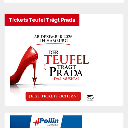
Tickets Teufel Trägt Prada