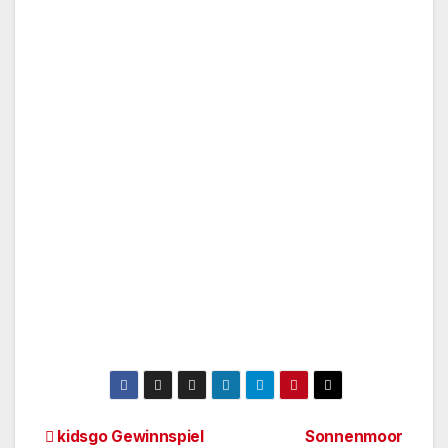
Beitragsnavigation
kidsgo Gewinnspiel
Sonnenmoor