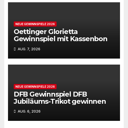
NEUE GEWINNSPIELE 2026
Oettinger Glorietta
Gewinnspiel mit Kassenbon
AUG. 7, 2026
NEUE GEWINNSPIELE 2026
DFB Gewinnspiel DFB
Jubiläums-Trikot gewinnen
AUG. 6, 2026