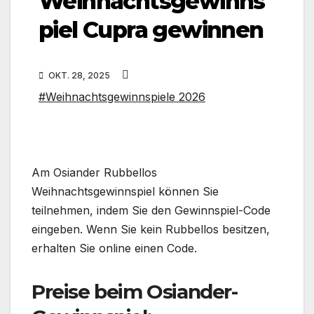
Weihnachtsgewinns
piel Cupra gewinnen
OKT. 28, 2025
#Weihnachtsgewinnspiele 2026
Am Osiander Rubbellos
Weihnachtsgewinnspiel können Sie
teilnehmen, indem Sie den Gewinnspiel-Code
eingeben. Wenn Sie kein Rubbellos besitzen,
erhalten Sie online einen Code.
Preise beim Osiander-