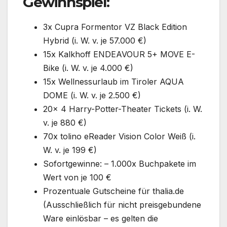
Gewinnspiel:
3x Cupra Formentor VZ Black Edition
Hybrid (i. W. v. je 57.000 €)
15x Kalkhoff ENDEAVOUR 5+ MOVE E-
Bike (i. W. v. je 4.000 €)
15x Wellnessurlaub im Tiroler AQUA
DOME (i. W. v. je 2.500 €)
20x 4 Harry-Potter-Theater Tickets (i. W.
v. je 880 €)
70x tolino eReader Vision Color Weiß (i.
W. v. je 199 €)
Sofortgewinne: – 1.000x Buchpakete im
Wert von je 100 €
Prozentuale Gutscheine für thalia.de
(Ausschließlich für nicht preisgebundene
Ware einlösbar – es gelten die