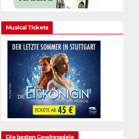
Musical Tickets
Die besten Gewinnspiele