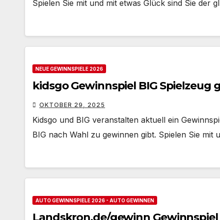
Spielen Sie mit und mit etwas Glück sind Sie der g
NEUE GEWINNSPIELE 2026
kidsgo Gewinnspiel BIG Spielzeug
OKTOBER 29, 2025
Kidsgo und BIG veranstalten aktuell ein Gewinnsp
BIG nach Wahl zu gewinnen gibt. Spielen Sie mit 
AUTO GEWINNSPIELE 2026 - AUTO GEWINNEN
Landskron.de/gewinn Gewinnspiel