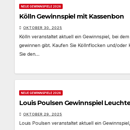
NEUE GEWINNSPIELE 2026
Kölln Gewinnspiel mit Kassenbon
OKTOBER 30, 2025
Kölln veranstaltet aktuell ein Gewinnspiel, bei d
gewinnen gibt. Kaufen Sie Köllnflocken und/oder 
Sie den…
NEUE GEWINNSPIELE 2026
Louis Poulsen Gewinnspiel Leucht
OKTOBER 29, 2025
Louis Poulsen veranstaltet aktuell ein Gewinnspiel