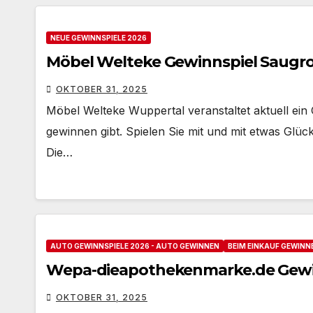
NEUE GEWINNSPIELE 2026
Möbel Welteke Gewinnspiel Saugr
OKTOBER 31, 2025
Möbel Welteke Wuppertal veranstaltet aktuell ein
gewinnen gibt. Spielen Sie mit und mit etwas Glück
Die…
AUTO GEWINNSPIELE 2026 - AUTO GEWINNEN
BEIM EINKAUF GEWINN
Wepa-dieapothekenmarke.de Gewi
OKTOBER 31, 2025