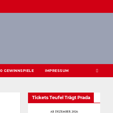
10 GEWINNSPIELE
IMPRESSUM
Tickets Teufel Trägt Prada