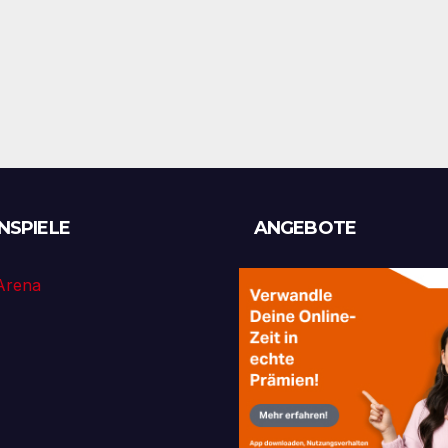
NSPIELE
ANGEBOTE