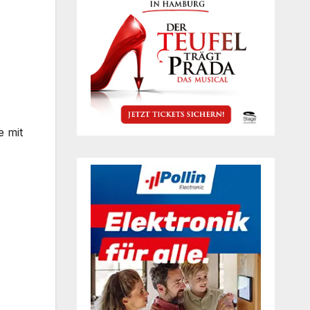
e mit