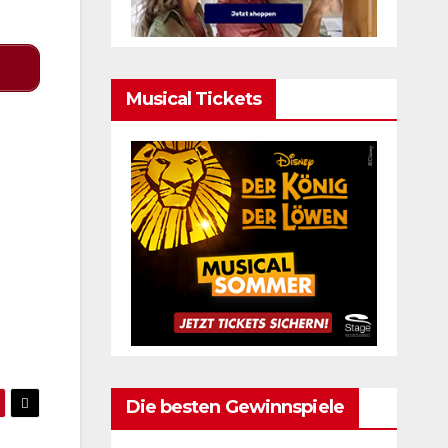
Musical Tickets
Die besten Gewinnspiele