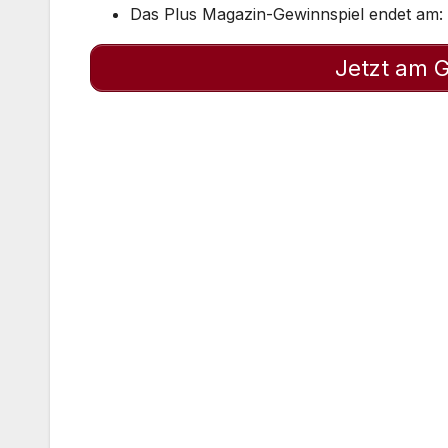
Das Plus Magazin-Gewinnspiel endet am:
Jetzt am 