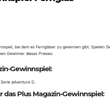
nnspiel, bei dem es Ferngläser zu gewinnen gibt. Spielen Si
chen Gewinner dieses Preises:
zin-Gewinnspiel:
Serie adventure D.
 das Plus Magazin-Gewinnspiel: