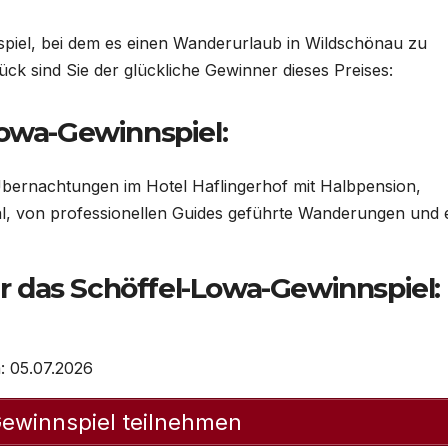
spiel, bei dem es einen Wanderurlaub in Wildschönau zu
ück sind Sie der glückliche Gewinner dieses Preises:
Lowa-Gewinnspiel:
bernachtungen im Hotel Haflingerhof mit Halbpension,
l, von professionellen Guides geführte Wanderungen und 
 das Schöffel-Lowa-Gewinnspiel:
: 05.07.2026
Gewinnspiel teilnehmen