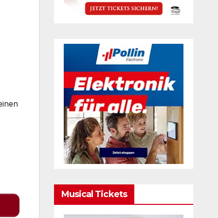
einen
Musical Tickets