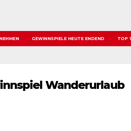
LNEHMEN
GEWINNSPIELE HEUTE ENDEND
TOP 
innspiel Wanderurlaub