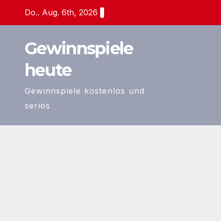
Zum
Do.. Aug. 6th, 2026
Inhalt
springen
Gewinnspiele
heute
Gewinnspiele kostenlos und
seriös