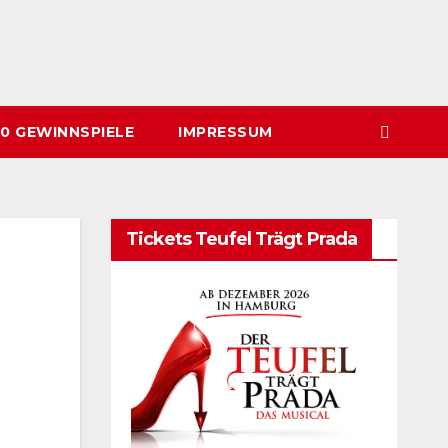
10 GEWINNSPIELE
IMPRESSUM
Tickets Teufel Trägt Prada