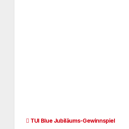
Beitragsnavigation
TUI Blue Jubiläums-Gewinnspiel