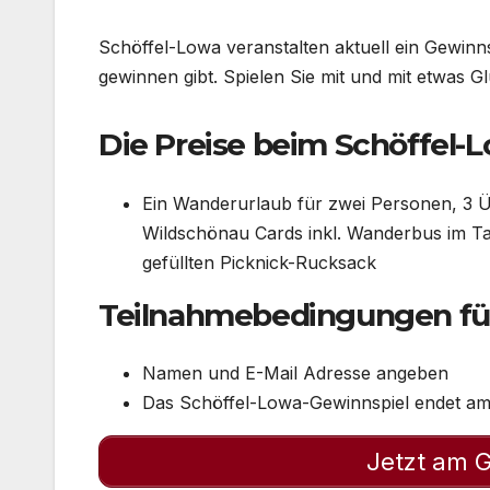
Schöffel-Lowa veranstalten aktuell ein Gewinn
gewinnen gibt. Spielen Sie mit und mit etwas Gl
Die Preise beim Schöffel-
Ein Wanderurlaub für zwei Personen, 3 Ü
Wildschönau Cards inkl. Wanderbus im Ta
gefüllten Picknick-Rucksack
Teilnahmebedingungen für
Namen und E-Mail Adresse angeben
Das Schöffel-Lowa-Gewinnspiel endet am
Jetzt am 