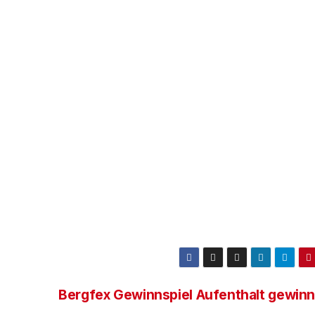
Bergfex Gewinnspiel Aufenthalt gewin