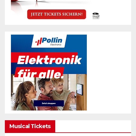
Musical Tickets