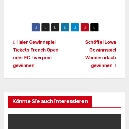
Beitragsnavigation
Haier Gewinnspiel
Schöffel Lowa
Tickets French Open
Gewinnspiel
oder FC Liverpool
Wanderurlaub
gewinnen
gewinnen
Könnte Sie auch interessieren