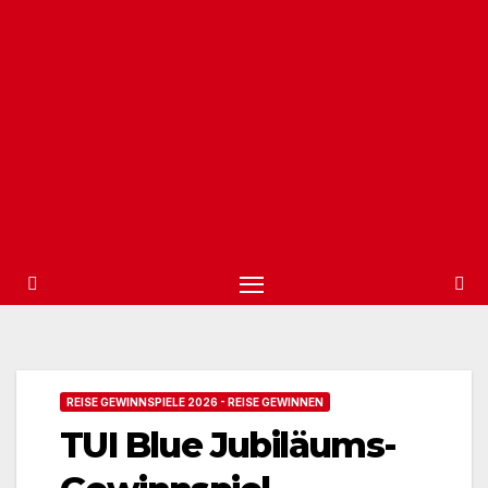
REISE GEWINNSPIELE 2026 - REISE GEWINNEN
TUI Blue Jubiläums-