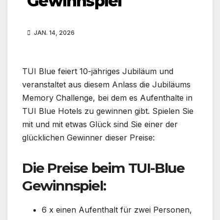
Gewinnspiel
JAN. 14, 2026
TUI Blue feiert 10-jähriges Jubiläum und
veranstaltet aus diesem Anlass die Jubiläums
Memory Challenge, bei dem es Aufenthalte in
TUI Blue Hotels zu gewinnen gibt. Spielen Sie
mit und mit etwas Glück sind Sie einer der
glücklichen Gewinner dieser Preise:
Die Preise beim TUI-Blue
Gewinnspiel:
6 x einen Aufenthalt für zwei Personen,